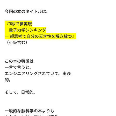
今回の本のタイトルは、
『3秒で夢実現
　量子力学シンキング
― 超思考で自分の天才性を解き放つ』
（※仮含む）
この本の特徴は
一言で言うと、
エンジニアリングされていて、実践
的。
そして、日常的。
一般的な脳科学の本よりも