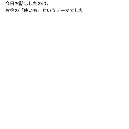
今日お話ししたのは、
お金の「使い方」というテーマでした
が、
結局それは
人生の「投資の仕方」なんですよね。
日々の小さな使い方の
積み重ねが、
人生全体の豊かさを形づくっていく。
そんなふうに思っています。
もしあなたも
「お金の使い方」
「貯め方」
「投資の仕方」などで
何か悩みがあれば、
ぜひフォームから教えてください。