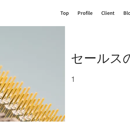
Top
Profile
Client
Bl
セールス
1 undefined
1