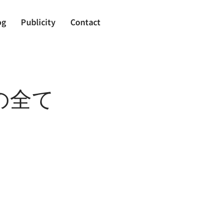
og
Publicity
Contact
の全て