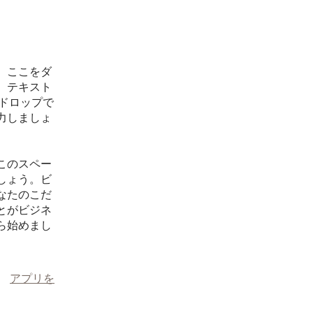
、ここをダ
、テキスト
 ドロップで
力しましょ
このスペー
しょう。ビ
なたのこだ
とがビジネ
ら始めまし
。
アプリを