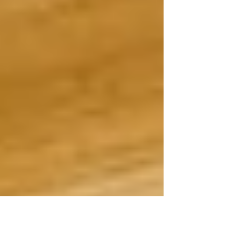
み重ね。 ある方は、 毎日自転車で 移動する
仕事をしています。 「いつもはイライラし
て、 思い切り飛ばしていたんです。 で
も、この2日間は、 ゆっくり走っていま
す。」 そんな話から始まり、 最後にこんな
言葉が出てきました。 「今までは、 月に
100万、200万、300万円 稼ぐことばかり
考えていました。 でも、本当に大切なの
は、 人との関係を 丁寧につくること