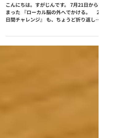
「人生変わった」とは言
いませんでした
こんにちは。すがじんです。 7月21日から始
まった 『ローカル脳の外へでかける。 21
日間チャレンジ』 も、ちょうど折り返し地
点を迎えました。 9日目の夜には、 中間会
を開催しました。 書籍の第3章 「今日から
できる超思考『3秒ルール』」 をライブでお
伝えしたあと、 希望者だけ残っていただ
き、 飲み物を片手に、 それぞれの変化を話
してもらいました。 そこで、あらためて感
じたことがあります。 誰一人、 「人生が変
わりました」 とは言わなかったんです。 出
てきたのは、 本当に地味な変化ばかりでし
た。 でも、その地味さこそが、 このチャレ
ンジの本質なんだと 思います。 地味さの積