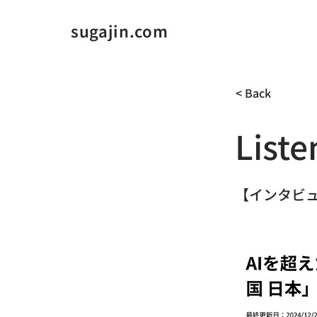
sugajin.com
< Back
Liste
【インタビ