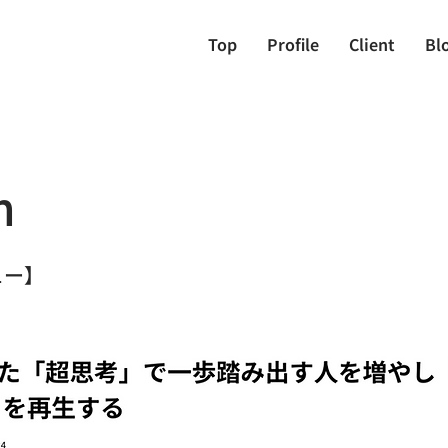
Top
Profile
Client
Bl
n
ュー】