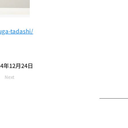
uga-tadashi/
24年12月24日
Next